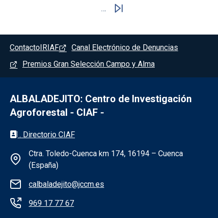
…
Pie de pagina - Albaladejito
Contacto
IRIAF
Canal Electrónico de Denuncias
Premios Gran Selección Campo y Alma
ALBALADEJITO: Centro de Investigación
Agroforestal - CIAF -
Información de la institución - Albaladejit
. Directorio CIAF
Ctra. Toledo-Cuenca km 174, 16194 – Cuenca
(España)
calbaladejito@jccm.es
969 17 77 67