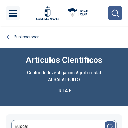
Pasar al contenido principal
Publicaciones
Artículos Científicos
Centro de Investigación Agroforestal
ALBALADEJITO
I R I A F