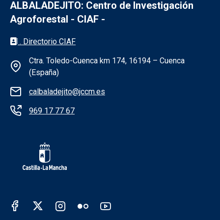
ALBALADEJITO: Centro de Investigación
Agroforestal - CIAF -
Información de la institución - Albaladejit
. Directorio CIAF
Ctra. Toledo-Cuenca km 174, 16194 – Cuenca
(España)
calbaladejito@jccm.es
969 17 77 67
Redes sociales Junta de Castilla - La Man