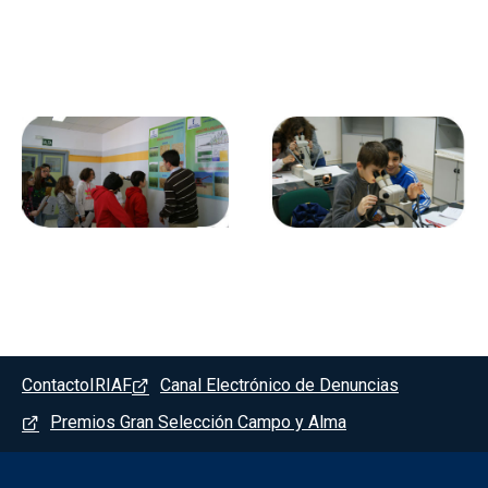
Pie de pagina - Albaladejito
Contacto
IRIAF
Canal Electrónico de Denuncias
Premios Gran Selección Campo y Alma