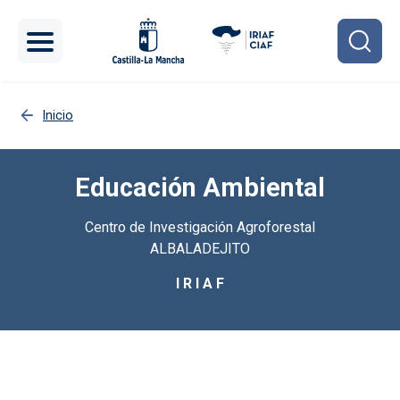
Pasar al contenido principal
Inicio
Educación Ambiental
Centro de Investigación Agroforestal
ALBALADEJITO
I R I A F