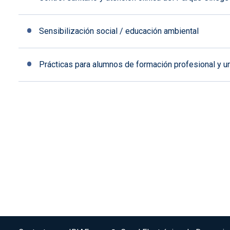
Sensibilización social / educación ambiental
Prácticas para alumnos de formación profesional y un
Pie de pagina - Albaladejito