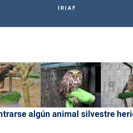
I R I A F
trarse algún animal silvestre heri