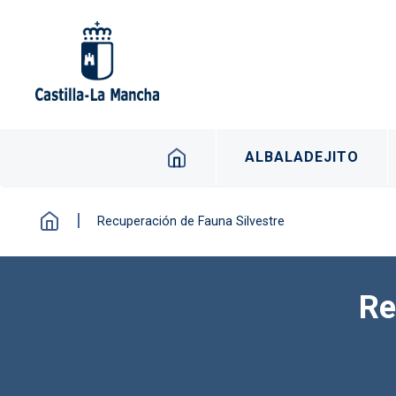
Pasar al contenido principal
Navegación principal -
ALBALADEJITO
Recuperación de Fauna Silvestre
Re