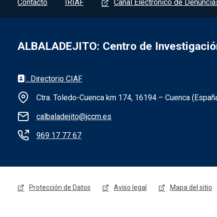
Contacto
IRIAF
Canal Electrónico de Denuncia
ALBALADEJITO: Centro de Investigación
. Directorio CIAF
Ctra. Toledo-Cuenca km 174, 16194 – Cuenca (Españ
Información de la institución - 
calbaladejito@jccm.es
969 17 77 67
Menú legal - Albaladejito
Protección de Datos
Aviso legal
Mapa del sitio