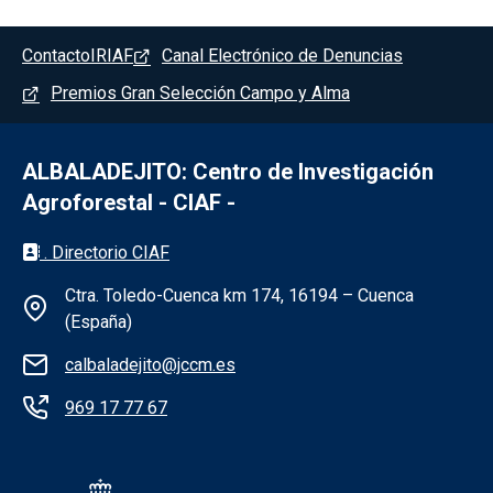
Pie de pagina - Albaladejito
Contacto
IRIAF
Canal Electrónico de Denuncias
Premios Gran Selección Campo y Alma
ALBALADEJITO: Centro de Investigación
Agroforestal - CIAF -
Información de la institución - Albaladejit
. Directorio CIAF
Ctra. Toledo-Cuenca km 174, 16194 – Cuenca
(España)
calbaladejito@jccm.es
969 17 77 67