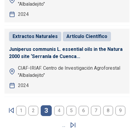
"Albaladejito"
2024
Extractos Naturales
Artículo Científico
Juniperus communis L. essential oils in the Natura
2000 site ‘Serranía de Cuenca...
CIAF-IRIAF. Centro de Investigación Agroforestal
"Albaladejito"
2024
Paginación
3
1
2
4
5
6
7
8
9
…