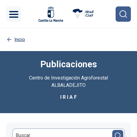
Pasar al contenido principal
Inicio
Publicaciones
Centro de Investigación Agroforestal
ALBALADEJITO
I R I A F