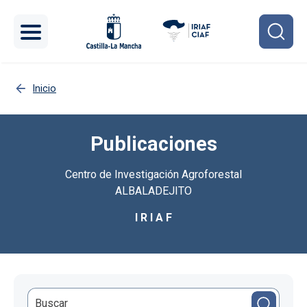
Pasar al contenido principal
Inicio
Publicaciones
Centro de Investigación Agroforestal
ALBALADEJITO
I R I A F