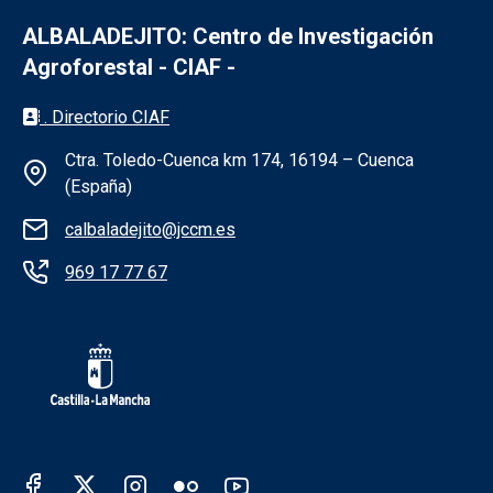
ALBALADEJITO: Centro de Investigación
Agroforestal - CIAF -
Información de la institución - Albaladejit
. Directorio CIAF
Ctra. Toledo-Cuenca km 174, 16194 – Cuenca
(España)
calbaladejito@jccm.es
969 17 77 67
Redes sociales Junta de Castilla - La Man