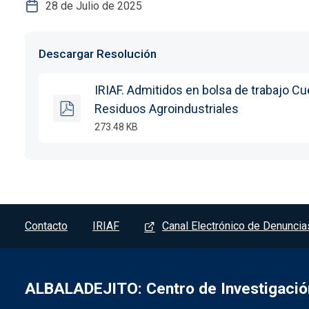
28 de Julio de 2025
Descargar Resolución
IRIAF. Admitidos en bolsa de trabajo C
Residuos Agroindustriales
273.48 KB
Pie de pagina - Albaladejito
Contacto
IRIAF
Canal Electrónico de Denuncia
ALBALADEJITO: Centro de Investigación