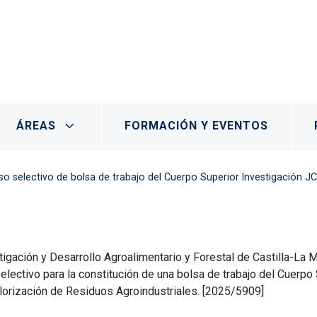
 Albaladejito
ÁREAS
FORMACIÓN Y EVENTOS
o de bolsa de trabajo del Cuerpo Superior Investigación JCCM especialidad en Aprovechami
gación y Desarrollo Agroalimentario y Forestal de Castilla-La Man
electivo para la constitución de una bolsa de trabajo del Cuerp
lorización de Residuos Agroindustriales. [2025/5909]