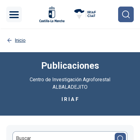
Pasar al contenido principal
Inicio
Publicaciones
Centro de Investigación Agroforestal
ALBALADEJITO
I R I A F