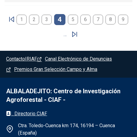
Paginación
4
1
2
3
5
6
7
8
9
…
Pie de pagina - Albaladejito
Contacto
IRIAF
Canal Electrónico de Denuncias
Premios Gran Selección Campo y Alma
ALBALADEJITO: Centro de Investigación
Agroforestal - CIAF -
Información de la institución - Albaladejit
. Directorio CIAF
Ctra. Toledo-Cuenca km 174, 16194 – Cuenca
(España)