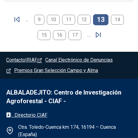
Paginación
13
…
9
10
11
12
14
15
16
17
…
Pie de pagina - Albaladejito
Contacto
IRIAF
Canal Electrónico de Denuncias
Premios Gran Selección Campo y Alma
ALBALADEJITO: Centro de Investigación
Agroforestal - CIAF -
Información de la institución - Albaladejit
. Directorio CIAF
Ctra. Toledo-Cuenca km 174, 16194 – Cuenca
(España)