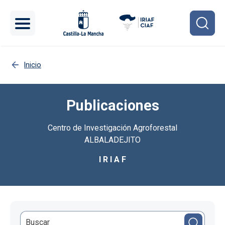
Pasar al contenido principal
Inicio
Publicaciones
Centro de Investigación Agroforestal
ALBALADEJITO
I R I A F