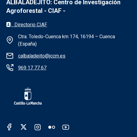
ALBALADEJITO: Centro de Investigación
Agroforestal - CIAF -
Información de la institución - Albaladejit
. Directorio CIAF
Ctra. Toledo-Cuenca km 174, 16194 – Cuenca
(España)
calbaladejito@jccm.es
969 17 77 67
Redes sociales Junta de Castilla - La Man