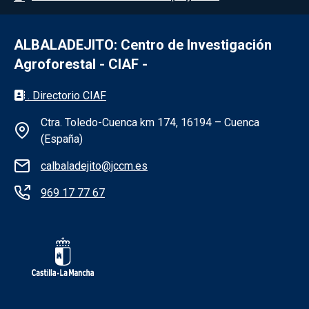
ALBALADEJITO: Centro de Investigación
Agroforestal - CIAF -
Información de la institución - Albaladejit
. Directorio CIAF
Ctra. Toledo-Cuenca km 174, 16194 – Cuenca
(España)
calbaladejito@jccm.es
969 17 77 67