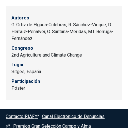
Autores
G. Ortiz de Elguea-Culebras, R. Sánchez-Vioque, D.
Herraiz-Peñalver, O. Santana-Méridas, M.I. Berruga-
Fernández
Congreso
2nd Agriculture and Climate Change
Lugar
Sitges, España
Participación
Póster
Pie de pagina - Albaladejito
Contacto
IRIAF
Canal Electrónico de Denuncias
Premios Gran Selección Campo y Alma