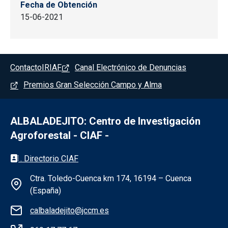
Fecha de Obtención
15-06-2021
Pie de pagina - Albaladejito
Contacto
IRIAF
Canal Electrónico de Denuncias
Premios Gran Selección Campo y Alma
ALBALADEJITO: Centro de Investigación
Agroforestal - CIAF -
Información de la institución - Albaladejit
. Directorio CIAF
Ctra. Toledo-Cuenca km 174, 16194 – Cuenca
(España)
calbaladejito@jccm.es