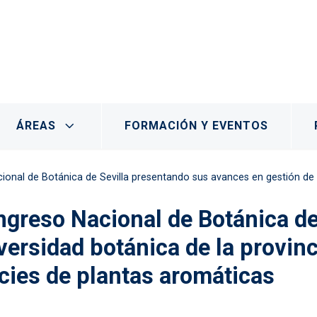
 Albaladejito
ÁREAS
FORMACIÓN Y EVENTOS
 Sevilla presentando sus avances en gestión de biodiversidad botánica de la provincia Cuenca y en el potencial
Congreso Nacional de Botánica d
versidad botánica de la provinc
ies de plantas aromáticas