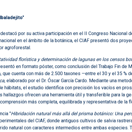
baladejito"
 destacó por su activa participación en el II Congreso Nacional 
 nacional en el ámbito de la botánica, el CIAF presentó dos pro
or agroforestal.
atividad florística y determinación de lagunas en los censos bo
resentó en formato póster, como conclusión del Trabajo Fin de M
ca, que cuenta con más de 2.500 taxones —entre el 30 y el 35 % de
nca
, elaborado por el Dr. Óscar García Cardo. Mediante una met
e hábitats, el estudio identifica con precisión los vacíos en p
s hallazgos ofrecen una herramienta útil y transferible para la g
comprensión más completa, equilibrada y representativa de la fl
ncia "
Hibridación natural más allá del prisma botánico: Una pe
xperimentales del CIAF, donde antiguos cultivos de salvia rastrer
íbrido natural con caracteres intermedios entre ambas especies. T