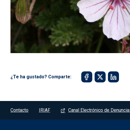
¿Te ha gustado? Comparte:
Pie de pagina - Albaladejito
Contacto
IRIAF
Canal Electrónico de Denuncia