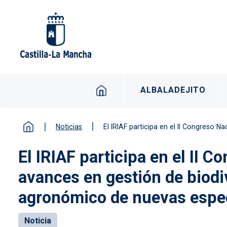
Pasar al contenido principal
Navegación principal -
ALBALADEJITO
Noticias
El IRIAF participa en el II Congreso Nacional de Botánica de
El IRIAF participa en el II 
avances en gestión de biodi
agronómico de nuevas espec
Noticia